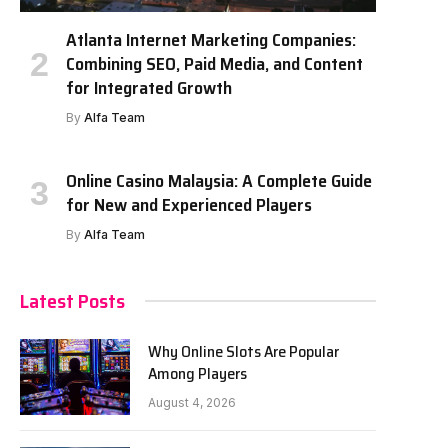
Atlanta Internet Marketing Companies:
Combining SEO, Paid Media, and Content
for Integrated Growth
By
Alfa Team
Online Casino Malaysia: A Complete Guide
for New and Experienced Players
By
Alfa Team
Latest Posts
Why Online Slots Are Popular
Among Players
August 4, 2026