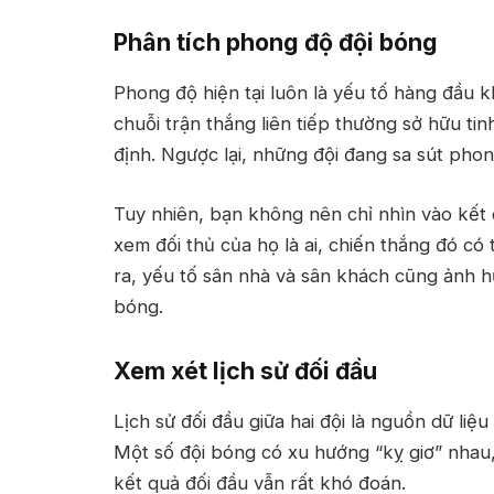
Phân tích phong độ đội bóng
Phong độ hiện tại luôn là yếu tố hàng đầu 
chuỗi trận thắng liên tiếp thường sở hữu tinh 
định. Ngược lại, những đội đang sa sút phon
Tuy nhiên, bạn không nên chỉ nhìn vào kết
xem đối thủ của họ là ai, chiến thắng đó có
ra, yếu tố sân nhà và sân khách cũng ảnh h
bóng.
Xem xét lịch sử đối đầu
Lịch sử đối đầu giữa hai đội là nguồn dữ li
Một số đội bóng có xu hướng “kỵ giơ” nhau
kết quả đối đầu vẫn rất khó đoán.