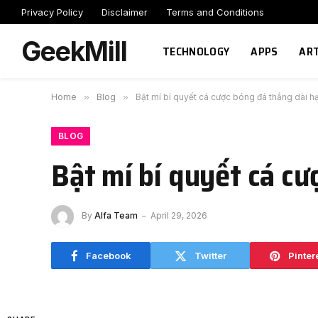
Privacy Policy
Disclaimer
Terms and Conditions
GeekMill
TECHNOLOGY
APPS
ART
Home
»
Blog
»
Bật mí bí quyết cá cược bóng đá thắng dài h
BLOG
Bật mí bí quyết cá cư
By
Alfa Team
April 29, 2026
Facebook
Twitter
Pinter