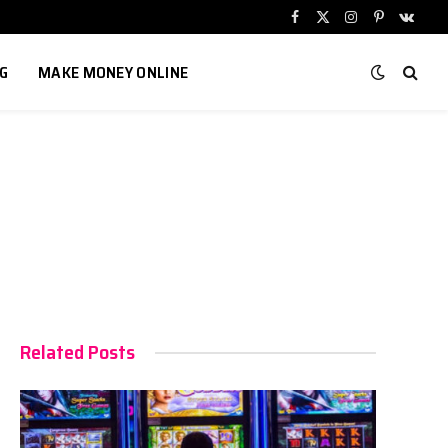
Facebook
X
Instagram
Pinterest
VKont
(Twitter)
G
MAKE MONEY ONLINE
Related Posts