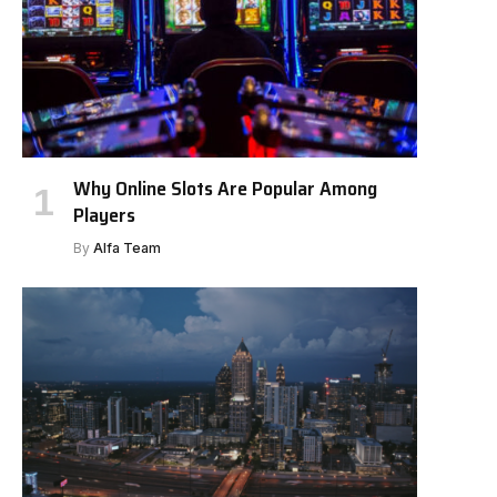
Why Online Slots Are Popular Among
Players
By
Alfa Team