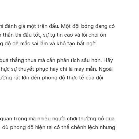
khi đánh giá một trận đấu. Một đội bóng đang có
thần thi đấu tốt, sự tự tin cao và lối chơi ổn
g độ dễ mắc sai lầm và khó tạo bất ngờ.
 quả thắng thua mà cần phân tích sâu hơn. Hãy
 thực sự thuyết phục hay chỉ là may mắn. Ngoài
ưởng rất lớn đến phong độ thực tế của đội
ệu quan trọng mà nhiều người chơi thường bỏ qua.
, dù phong độ hiện tại có thể chênh lệch nhưng