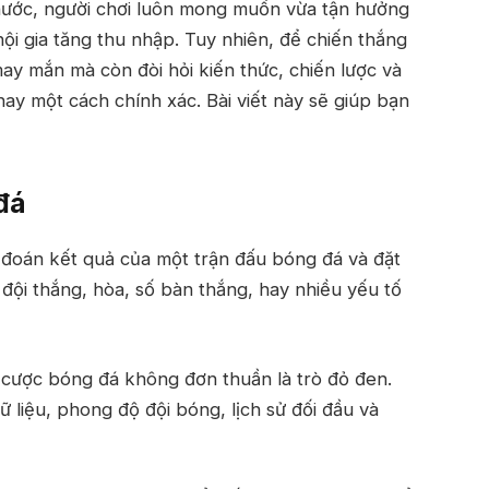
 nước, người chơi luôn mong muốn vừa tận hưởng
ội gia tăng thu nhập. Tuy nhiên, để chiến thắng
y mắn mà còn đòi hỏi kiến thức, chiến lược và
ay một cách chính xác. Bài viết này sẽ giúp bạn
đá
 đoán kết quả của một trận đấu bóng đá và đặt
 đội thắng, hòa, số bàn thắng, hay nhiều yếu tố
 cược bóng đá không đơn thuần là trò đỏ đen.
ữ liệu, phong độ đội bóng, lịch sử đối đầu và