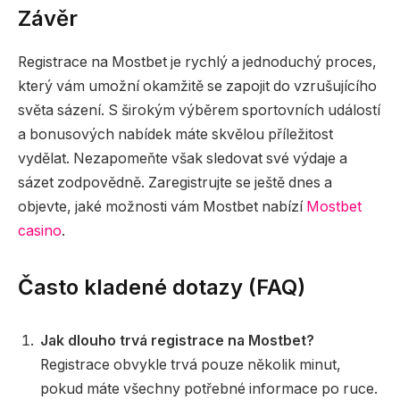
Závěr
Registrace na Mostbet je rychlý a jednoduchý proces,
který vám umožní okamžitě se zapojit do vzrušujícího
světa sázení. S širokým výběrem sportovních událostí
a bonusových nabídek máte skvělou příležitost
vydělat. Nezapomeňte však sledovat své výdaje a
sázet zodpovědně. Zaregistrujte se ještě dnes a
objevte, jaké možnosti vám Mostbet nabízí
Mostbet
casino
.
Často kladené dotazy (FAQ)
Jak dlouho trvá registrace na Mostbet?
Registrace obvykle trvá pouze několik minut,
pokud máte všechny potřebné informace po ruce.