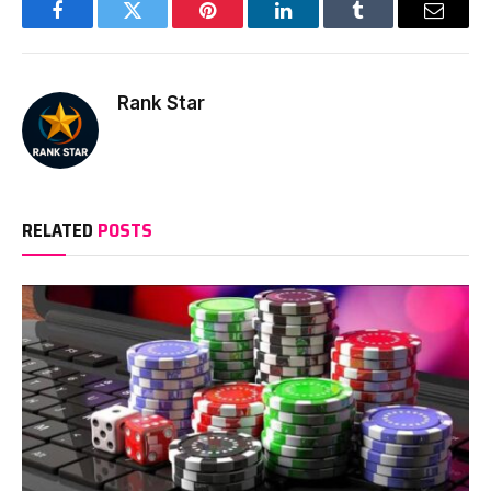
Facebook
Twitter
Pinterest
LinkedIn
Tumblr
Email
Rank Star
RELATED
POSTS