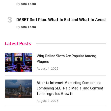
By
Alfa Team
DABET Diet Plan: What to Eat and What to Avoid
By
Alfa Team
Latest Posts
Why Online Slots Are Popular Among
Players
August 4, 2026
Atlanta Internet Marketing Companies:
Combining SEO, Paid Media, and Content
for Integrated Growth
August 3, 2026