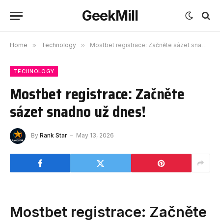
GeekMill
Home
»
Technology
»
Mostbet registrace: Začněte sázet snadno už dnes!
TECHNOLOGY
Mostbet registrace: Začněte
sázet snadno už dnes!
By
Rank Star
May 13, 2026
Mostbet registrace: Začněte