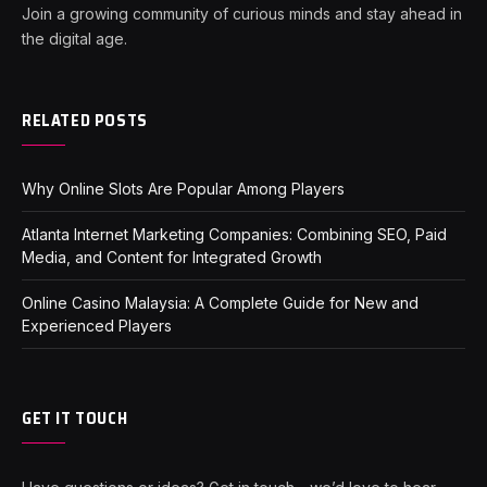
Join a growing community of curious minds and stay ahead in
the digital age.
RELATED POSTS
Why Online Slots Are Popular Among Players
Atlanta Internet Marketing Companies: Combining SEO, Paid
Media, and Content for Integrated Growth
Online Casino Malaysia: A Complete Guide for New and
Experienced Players
GET IT TOUCH