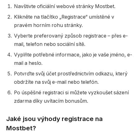
Navštivte oficiální webové stránky Mostbet.
Klikněte na tlačítko „Registrace“ umístěné v
pravém horním rohu stránky.
Vyberte preferovaný způsob registrace – přes e-
mail, telefon nebo sociální sítě.
Vyplňte potřebné informace, jako je vaše jméno, e-
mail a heslo.
Potvrďte svůj účet prostřednictvím odkazu, který
obdržíte na svůj e-mail nebo telefón.
Po úspěšné registraci si můžete vyzkoušet sázení
zdarma díky uvítacím bonusům.
Jaké jsou výhody registrace na
Mostbet?