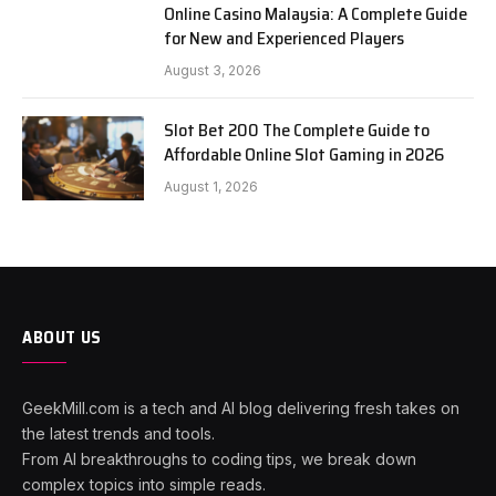
Online Casino Malaysia: A Complete Guide
for New and Experienced Players
August 3, 2026
Slot Bet 200 The Complete Guide to
Affordable Online Slot Gaming in 2026
August 1, 2026
ABOUT US
GeekMill.com is a tech and AI blog delivering fresh takes on
the latest trends and tools.
From AI breakthroughs to coding tips, we break down
complex topics into simple reads.