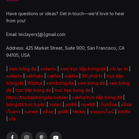
Have questions or ideas? Get in touch—we’d love to hear
from you!
Email: teclayers[@]gmail.com
Address: 425 Market Street, Suite 900, San Francisco, CA
94105, USA
|
xem bóng đá
|
xoilactv
|
xem trực tiếp bóng đá
|
xôi lạc tv
|
xoilactv
|
cakhiatv
|
cakhia
|
cakhia
|
90 phút tv
|
trực tiếp
bóng đá
|
90phut
|
xem bóng đá
|
xem bóng đá
|
xem bóng
đá
|
trực tiếp bóng đá
|
truc tiep bong da
|
https://tructiepbongda.mobile/
|
cakhia trực tiếp bóng đá
|
bóng đá trực tuyến
|
xoilac
|
jun88
|
new88
|
เว็บสล็อต
|
สล็อต
เว็บตรง
|
sunwin
|
สล็อต
|
go88
|
hitclub
|
หวยออนไลน์
|
betflix
|
ufa