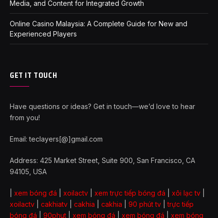
Media, and Content for Integrated Growth
Online Casino Malaysia: A Complete Guide for New and
Experienced Players
GET IT TOUCH
Have questions or ideas? Get in touch—we’d love to hear
from you!
Email: teclayers[@]gmail.com
Address: 425 Market Street, Suite 900, San Francisco, CA
94105, USA
|
xem bóng đá
|
xoilactv
|
xem trực tiếp bóng đá
|
xôi lạc tv
|
xoilactv
|
cakhiatv
|
cakhia
|
cakhia
|
90 phút tv
|
trực tiếp
bóng đá
|
90phut
|
xem bóng đá
|
xem bóng đá
|
xem bóng