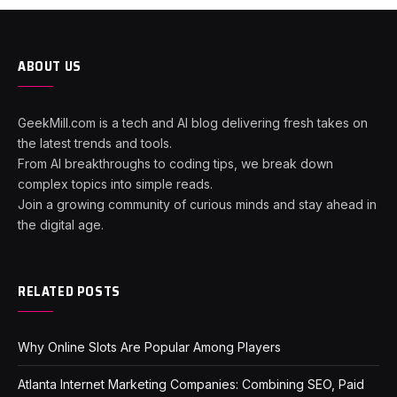
ABOUT US
GeekMill.com is a tech and AI blog delivering fresh takes on
the latest trends and tools.
From AI breakthroughs to coding tips, we break down
complex topics into simple reads.
Join a growing community of curious minds and stay ahead in
the digital age.
RELATED POSTS
Why Online Slots Are Popular Among Players
Atlanta Internet Marketing Companies: Combining SEO, Paid