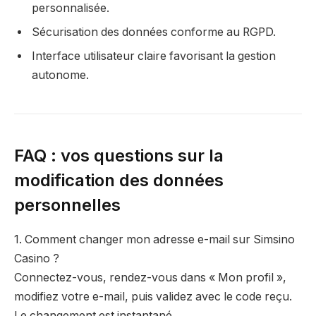
personnalisée.
Sécurisation des données conforme au RGPD.
Interface utilisateur claire favorisant la gestion
autonome.
FAQ : vos questions sur la
modification des données
personnelles
1. Comment changer mon adresse e-mail sur Simsino
Casino ?
Connectez-vous, rendez-vous dans « Mon profil »,
modifiez votre e-mail, puis validez avec le code reçu.
Le changement est instantané.