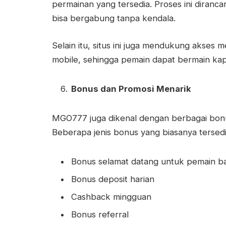
permainan yang tersedia. Proses ini diranc
bisa bergabung tanpa kendala.
Selain itu, situs ini juga mendukung akses
mobile, sehingga pemain dapat bermain kapa
Bonus dan Promosi Menarik
MGO777 juga dikenal dengan berbagai bon
Beberapa jenis bonus yang biasanya tersedia
Bonus selamat datang untuk pemain b
Bonus deposit harian
Cashback mingguan
Bonus referral