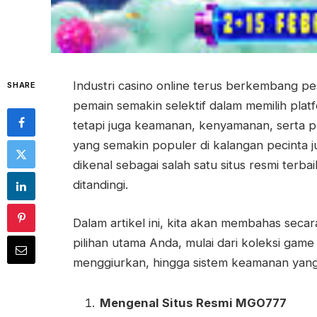
Industri casino online terus berkembang pe
SHARE
pemain semakin selektif dalam memilih pla
tetapi juga keamanan, kenyamanan, serta p
yang semakin populer di kalangan pecinta j
dikenal sebagai salah satu situs resmi terb
ditandingi.
Dalam artikel ini, kita akan membahas se
pilihan utama Anda, mulai dari koleksi gam
menggiurkan, hingga sistem keamanan yang 
Mengenal Situs Resmi MGO777