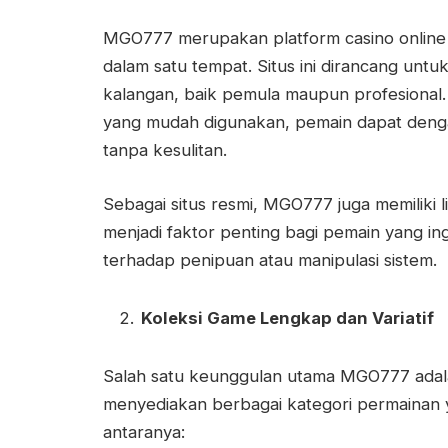
MGO777 merupakan platform casino online 
dalam satu tempat. Situs ini dirancang un
kalangan, baik pemula maupun profesional.
yang mudah digunakan, pemain dapat deng
tanpa kesulitan.
Sebagai situs resmi, MGO777 juga memiliki li
menjadi faktor penting bagi pemain yang i
terhadap penipuan atau manipulasi sistem.
Koleksi Game Lengkap dan Variatif
Salah satu keunggulan utama MGO777 adalah
menyediakan berbagai kategori permainan y
antaranya: