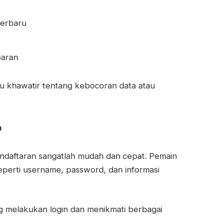
terbaru
paran
lu khawatir tentang kebocoran data atau
h
ndaftaran sangatlah mudah dan cepat. Pemain
eperti username, password, dan informasi
g melakukan login dan menikmati berbagai