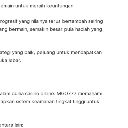
pemain untuk meraih keuntungan.
progresif yang nilainya terus bertambah seiring
yang bermain, semakin besar pula hadiah yang
trategi yang baik, peluang untuk mendapatkan
ka lebar.
dalam dunia casino online. MGO777 memahami
rapkan sistem keamanan tingkat tinggi untuk
tara lain: