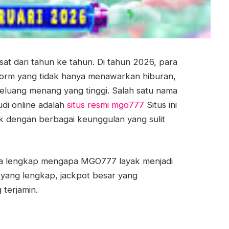
sat dari tahun ke tahun. Di tahun 2026, para
tform yang tidak hanya menawarkan hiburan,
eluang menang yang tinggi. Salah satu nama
udi online adalah
situs resmi mgo777
Situs ini
aik dengan berbagai keunggulan yang sulit
cara lengkap mengapa MGO777 layak menjadi
e yang lengkap, jackpot besar yang
terjamin.