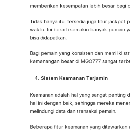
memberikan kesempatan lebih besar bagi 
Tidak hanya itu, tersedia juga fitur jackpot 
waktu. Ini berarti semakin banyak pemain 
bisa didapatkan.
Bagi pemain yang konsisten dan memiliki s
kemenangan besar di MGO777 sangat terbu
Sistem Keamanan Terjamin
Keamanan adalah hal yang sangat penting 
hal ini dengan baik, sehingga mereka mene
melindungi data dan transaksi pemain.
Beberapa fitur keamanan yang ditawarkan an