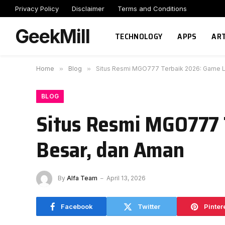
Privacy Policy
Disclaimer
Terms and Conditions
GeekMill
TECHNOLOGY
APPS
ART
Home
»
Blog
»
Situs Resmi MGO777 Terbaik 2026: Game L
BLOG
Situs Resmi MGO777 
Besar, dan Aman
By
Alfa Team
April 13, 2026
Facebook
Twitter
Pinter