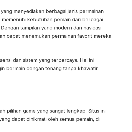
yang menyediakan berbagai jenis permainan
tuk memenuhi kebutuhan pemain dari berbagai
 Dengan tampilan yang modern dan navigasi
an cepat menemukan permainan favorit mereka
sensi dan sistem yang terpercaya. Hal ini
ngin bermain dengan tenang tanpa khawatir
 pilihan game yang sangat lengkap. Situs ini
ang dapat dinikmati oleh semua pemain, di