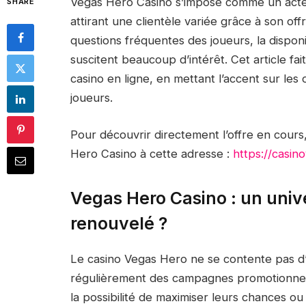
Vegas Hero Casino s’impose comme un acteu
SHARE
attirant une clientèle variée grâce à son off
questions fréquentes des joueurs, la disponi
suscitent beaucoup d’intérêt. Cet article fai
casino en ligne, en mettant l’accent sur les
joueurs.
Pour découvrir directement l’offre en cours, n
Hero Casino à cette adresse :
https://casin
Vegas Hero Casino : un univ
renouvelé ?
Le casino Vegas Hero ne se contente pas d’
régulièrement des campagnes promotionnell
la possibilité de maximiser leurs chances ou