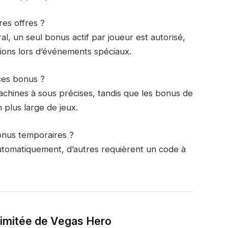
res offres ?
l, un seul bonus actif par joueur est autorisé,
ons lors d’événements spéciaux.
ces bonus ?
achines à sous précises, tandis que les bonus de
 plus large de jeux.
bonus temporaires ?
automatiquement, d’autres requièrent un code à
 limitée de Vegas Hero