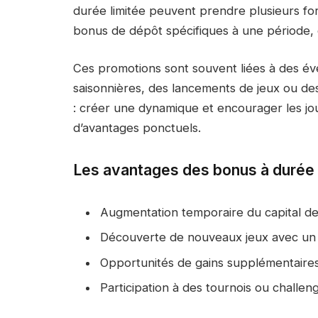
durée limitée peuvent prendre plusieurs for
bonus de dépôt spécifiques à une période,
Ces promotions sont souvent liées à des é
saisonnières, des lancements de jeux ou des 
: créer une dynamique et encourager les jou
d’avantages ponctuels.
Les avantages des bonus à durée 
Augmentation temporaire du capital de
Découverte de nouveaux jeux avec un r
Opportunités de gains supplémentaires 
Participation à des tournois ou challen