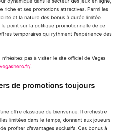
r dynamique dans le secteur des jeux en ligne,
re riche et ses promotions attractives. Parmi les
bilité et la nature des bonus à durée limitée
t le point sur la politique promotionnelle de ce
 offres temporaires qui rythment l’expérience des
’hésitez pas à visiter le site officiel de Vegas
ovegashero.fr/
.
ers de promotions toujours
une offre classique de bienvenue. Il orchestre
es limitées dans le temps, donnant aux joueurs
 de profiter d’avantages exclusifs. Ces bonus à