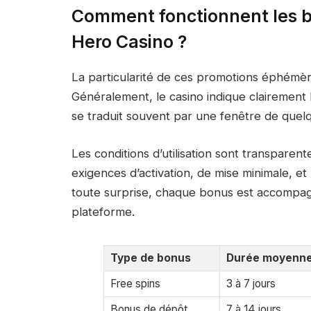
Comment fonctionnent les b
Hero Casino ?
La particularité de ces promotions éphémères
Généralement, le casino indique clairement l
se traduit souvent par une fenêtre de que
Les conditions d’utilisation sont transparent
exigences d’activation, de mise minimale, et 
toute surprise, chaque bonus est accompagné
plateforme.
Type de bonus
Durée moyenn
Free spins
3 à 7 jours
Bonus de dépôt
7 à 14 jours