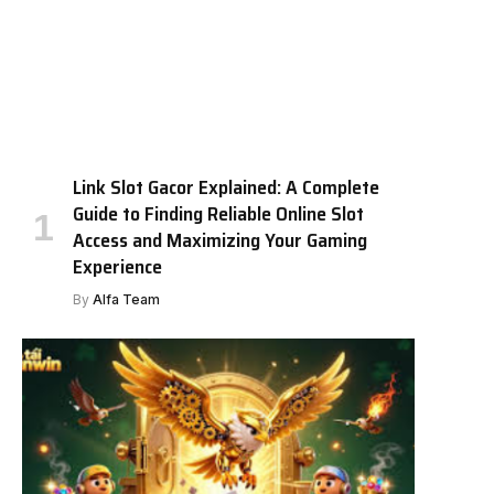
Link Slot Gacor Explained: A Complete
Guide to Finding Reliable Online Slot
Access and Maximizing Your Gaming
Experience
By
Alfa Team