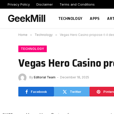
Privacy Policy
Disclaimer
Terms and Conditions
GeekMill
TECHNOLOGY
APPS
ART
Home
»
Technology
»
Vegas Hero Casino propose-t-il des
TECHNOLOGY
Vegas Hero Casino pro
By
Editorial Team
December 18, 2025
Facebook
Twitter
Pinter