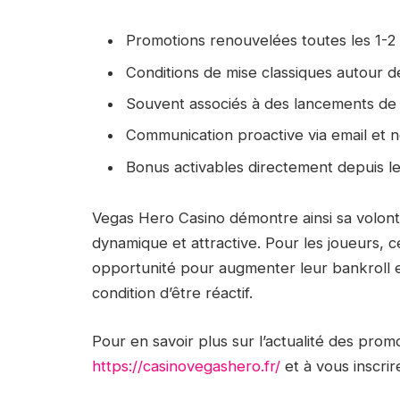
Promotions renouvelées toutes les 1-2
Conditions de mise classiques autour d
Souvent associés à des lancements de
Communication proactive via email et no
Bonus activables directement depuis l
Vegas Hero Casino démontre ainsi sa volont
dynamique et attractive. Pour les joueurs, 
opportunité pour augmenter leur bankroll e
condition d’être réactif.
Pour en savoir plus sur l’actualité des prom
https://casinovegashero.fr/
et à vous inscrir