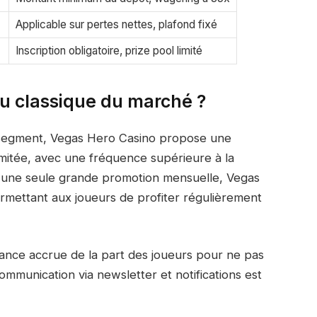
Applicable sur pertes nettes, plafond fixé
Inscription obligatoire, prize pool limité
u classique du marché ?
segment, Vegas Hero Casino propose une
mitée, avec une fréquence supérieure à la
r une seule grande promotion mensuelle, Vegas
ermettant aux joueurs de profiter régulièrement
lance accrue de la part des joueurs pour ne pas
communication via newsletter et notifications est