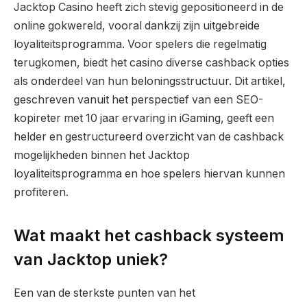
Jacktop Casino heeft zich stevig gepositioneerd in de
online gokwereld, vooral dankzij zijn uitgebreide
loyaliteitsprogramma. Voor spelers die regelmatig
terugkomen, biedt het casino diverse cashback opties
als onderdeel van hun beloningsstructuur. Dit artikel,
geschreven vanuit het perspectief van een SEO-
kopireter met 10 jaar ervaring in iGaming, geeft een
helder en gestructureerd overzicht van de cashback
mogelijkheden binnen het Jacktop
loyaliteitsprogramma en hoe spelers hiervan kunnen
profiteren.
Wat maakt het cashback systeem
van Jacktop uniek?
Een van de sterkste punten van het