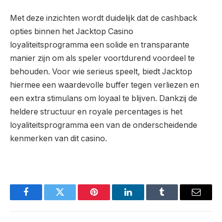
Met deze inzichten wordt duidelijk dat de cashback
opties binnen het Jacktop Casino
loyaliteitsprogramma een solide en transparante
manier zijn om als speler voortdurend voordeel te
behouden. Voor wie serieus speelt, biedt Jacktop
hiermee een waardevolle buffer tegen verliezen en
een extra stimulans om loyaal te blijven. Dankzij de
heldere structuur en royale percentages is het
loyaliteitsprogramma een van de onderscheidende
kenmerken van dit casino.
Facebook
Twitter
Pinterest
LinkedIn
Tumblr
Email