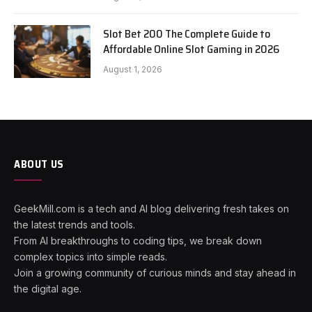
Slot Bet 200 The Complete Guide to
Affordable Online Slot Gaming in 2026
August 1, 2026
ABOUT US
GeekMill.com is a tech and AI blog delivering fresh takes on
the latest trends and tools.
From AI breakthroughs to coding tips, we break down
complex topics into simple reads.
Join a growing community of curious minds and stay ahead in
the digital age.