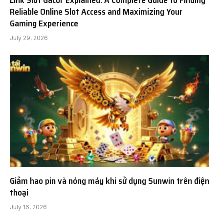
Reliable Online Slot Access and Maximizing Your
Gaming Experience
July 29, 2026
Giảm hao pin và nóng máy khi sử dụng Sunwin trên điện
thoại
July 16, 2026