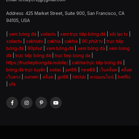
Address: 425 Market Street, Suite 900, San Francisco, CA
94105, USA
|
xem bóng đá
|
xoilactv
|
xem trực tiếp bóng đá
|
xôi lạc tv
|
xoilactv
|
cakhiatv
|
cakhia
|
cakhia
|
90 phút tv
|
trực tiếp
bóng đá
|
90phut
|
xem bóng đá
|
xem bóng đá
|
xem bóng
đá
|
trực tiếp bóng đá
|
truc tiep bong da
|
https://tructiepbongda.mobile/
|
cakhia trực tiếp bóng đá
|
bóng đá trực tuyến
|
xoilac
|
jun88
|
new88
|
เว็บสล็อต
|
สล็อต
เว็บตรง
|
sunwin
|
สล็อต
|
go88
|
hitclub
|
หวยออนไลน์
|
betflix
|
ufa
Facebook
Instagram
Pinterest
YouTube