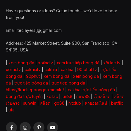
Have questions or ideas? Get in touch—we’d love to hear
from you!
Email: teclayers[@]gmail.com
Address: 425 Market Street, Suite 900, San Francisco, CA
94105, USA
|
xem bóng đá
|
xoilactv
|
xem trực tiếp bóng đá
|
xôi lạc tv
|
xoilactv
|
cakhiatv
|
cakhia
|
cakhia
|
90 phút tv
|
trực tiếp
bóng đá
|
90phut
|
xem bóng đá
|
xem bóng đá
|
xem bóng
đá
|
trực tiếp bóng đá
|
truc tiep bong da
|
https://tructiepbongda.mobile/
|
cakhia trực tiếp bóng đá
|
bóng đá trực tuyến
|
xoilac
|
jun88
|
new88
|
เว็บสล็อต
|
สล็อต
เว็บตรง
|
sunwin
|
สล็อต
|
go88
|
hitclub
|
หวยออนไลน์
|
betflix
|
ufa
Facebook
Instagram
Pinterest
YouTube